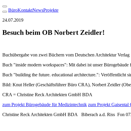
Büro
Kontakt
News
Projekte
24.07.2019
Besuch beim OB Norbert Zeidler!
Buchübergabe von zwei Büchern vom Deutschen Architektur Verlag m
Buch "inside modern workspaces": Mit dabei ist unser Bürogebäude f
Buch "building the future. educational architecture.": Veröffentlicht
Bild: Knut Heller (Geschäftsführer Büro CRA), Norbert Zeidler (Obe
CRA = Christine Reck Architekten GmbH BDA
zum Projekt Bürogebäude für Medizintechnik
zum Projekt Gaisental
Christine Reck Architekten GmbH BDA Biberach a.d. Riss Fon 