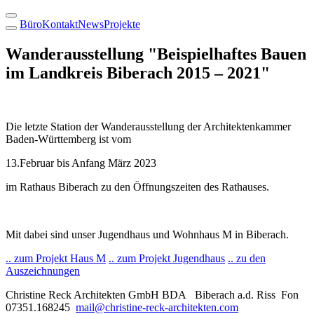
Büro
Kontakt
News
Projekte
Wanderausstellung "Beispielhaftes Bauen
im Landkreis Biberach 2015 – 2021"
Die letzte Station der Wanderausstellung der Architektenkammer
Baden-Württemberg ist vom
13.Februar bis Anfang März 2023
im Rathaus Biberach zu den Öffnungszeiten des Rathauses.
Mit dabei sind unser Jugendhaus und Wohnhaus M in Biberach.
.. zum Projekt Haus M
.. zum Projekt Jugendhaus
.. zu den
Auszeichnungen
Christine Reck Architekten GmbH BDA Biberach a.d. Riss Fon
07351.168245
mail@christine-reck-architekten.com